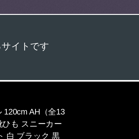
るサイトです
0cm AH（全13
な靴ひも スニーカー
 白 ブラック 黒