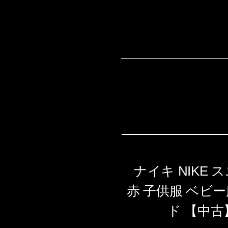
ナイキ NIKE 
赤 子供服 ベビ
ド 【中